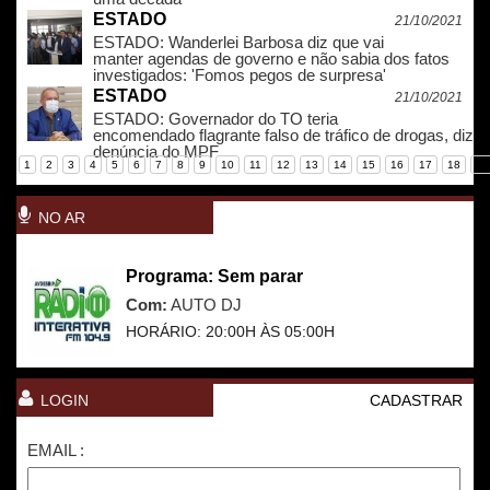
ESTADO
21/10/2021
ESTADO: Wanderlei Barbosa diz que vai
manter agendas de governo e não sabia dos fatos
investigados: 'Fomos pegos de surpresa'
ESTADO
21/10/2021
ESTADO: Governador do TO teria
encomendado flagrante falso de tráfico de drogas, diz
denúncia do MPF
1
2
3
4
5
6
7
8
9
10
11
12
13
14
15
16
17
18
19
NO AR
Programa: Sem parar
Com:
AUTO DJ
HORÁRIO: 20:00H ÀS 05:00H
LOGIN
CADASTRAR
EMAIL :