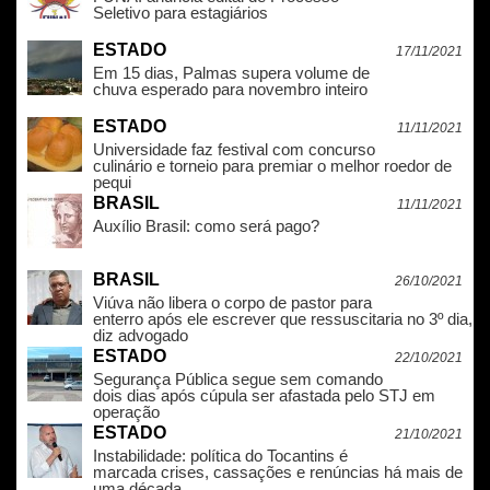
Seletivo para estagiários
ESTADO
17/11/2021
Em 15 dias, Palmas supera volume de
chuva esperado para novembro inteiro
ESTADO
11/11/2021
Universidade faz festival com concurso
culinário e torneio para premiar o melhor roedor de
pequi
BRASIL
11/11/2021
Auxílio Brasil: como será pago?
BRASIL
26/10/2021
Viúva não libera o corpo de pastor para
enterro após ele escrever que ressuscitaria no 3º dia,
diz advogado
ESTADO
22/10/2021
Segurança Pública segue sem comando
dois dias após cúpula ser afastada pelo STJ em
operação
ESTADO
21/10/2021
Instabilidade: política do Tocantins é
marcada crises, cassações e renúncias há mais de
uma década