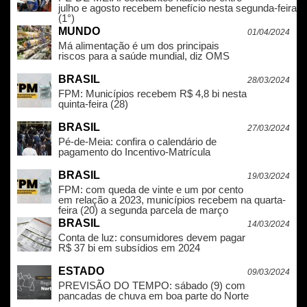
julho e agosto recebem benefício nesta segunda-feira
(1°)
MUNDO
01/04/2024
Má alimentação é um dos principais
riscos para a saúde mundial, diz OMS
BRASIL
28/03/2024
FPM: Municípios recebem R$ 4,8 bi nesta
quinta-feira (28)
BRASIL
27/03/2024
Pé-de-Meia: confira o calendário de
pagamento do Incentivo-Matrícula
BRASIL
19/03/2024
FPM: com queda de vinte e um por cento
em relação a 2023, municípios recebem na quarta-
feira (20) a segunda parcela de março
BRASIL
14/03/2024
Conta de luz: consumidores devem pagar
R$ 37 bi em subsídios em 2024
ESTADO
09/03/2024
PREVISÃO DO TEMPO: sábado (9) com
pancadas de chuva em boa parte do Norte