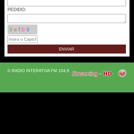
PEDIDO:
3
e
f
b
9
© RADIO INTERATIVA FM 104,9