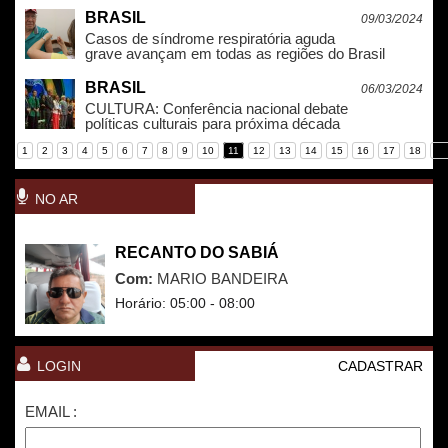
BRASIL
09/03/2024
Casos de síndrome respiratória aguda
grave avançam em todas as regiões do Brasil
BRASIL
06/03/2024
CULTURA: Conferência nacional debate
políticas culturais para próxima década
1
2
3
4
5
6
7
8
9
10
11
12
13
14
15
16
17
18
19
NO AR
RECANTO DO SABIÁ
Com:
MARIO BANDEIRA
Horário: 05:00 - 08:00
LOGIN
CADASTRAR
EMAIL :