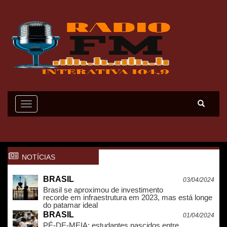
Toggle
navigation
NOTÍCIAS
BRASIL
03/04/2024
Brasil se aproximou de investimento
recorde em infraestrutura em 2023, mas está longe
do patamar ideal
BRASIL
01/04/2024
PÉ-DE-MEIA: estudantes nascidos entre