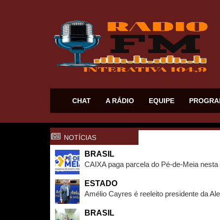
CHAT
A RÁDIO
EQUIPE
PROGRA
NOTÍCIAS
BRASIL
CAIXA paga parcela do Pé-de-Meia nesta 
ESTADO
Amélio Cayres é reeleito presidente da Ale
BRASIL