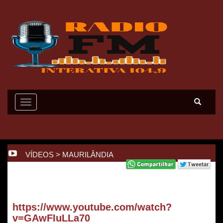
Toggle
navigation
VÍDEOS
>
MAURILÂNDIA
https://www.youtube.com/watch?
v=GAwFIuLLa70