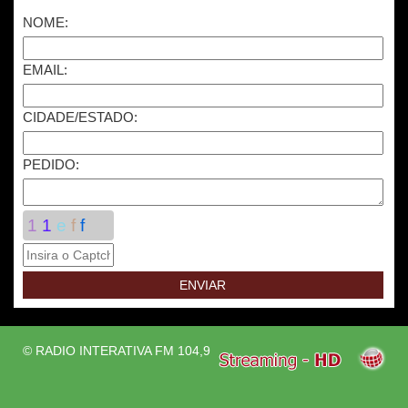
NOME:
EMAIL:
CIDADE/ESTADO:
PEDIDO:
1
1
e
f
f
© RADIO INTERATIVA FM 104,9