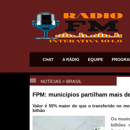
CHAT
A RÁDIO
EQUIPE
PROGRA
NOTÍCIAS
>
BRASIL
FPM: municípios partilham mais de R
Valor é 55% maior do que o transferido no m
bilhão
Os municí
bilhões 