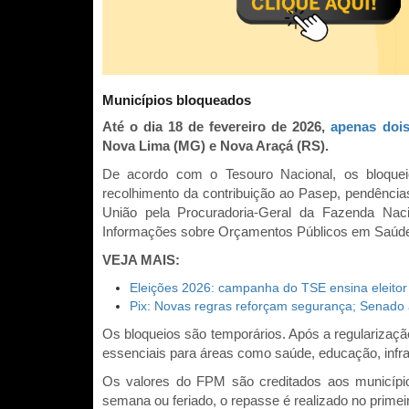
Municípios bloqueados
Até o dia 18 de fevereiro de 2026,
apenas doi
Nova Lima (MG) e Nova Araçá (RS).
De acordo com o Tesouro Nacional, os bloquei
recolhimento da contribuição ao Pasep, pendências 
União pela Procuradoria-Geral da Fazenda Nac
Informações sobre Orçamentos Públicos em Saúd
VEJA MAIS:
Eleições 2026: campanha do TSE ensina eleitor
Pix: Novas regras reforçam segurança; Senado a
Os bloqueios são temporários. Após a regularizaç
essenciais para áreas como saúde, educação, infr
Os valores do FPM são creditados aos município
semana ou feriado, o repasse é realizado no primeir