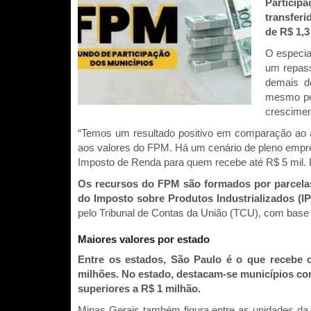
Particip
transfer
de R$ 1,3
O especia
um repass
demais d
mesmo per
crescimen
“Temos um resultado positivo em comparação ao a
aos valores do FPM. Há um cenário de pleno empre
Imposto de Renda para quem recebe até R$ 5 mil. P
Os recursos do FPM são formados por parcelas
do Imposto sobre Produtos Industrializados (IP
pelo Tribunal de Contas da União (TCU), com base 
Maiores valores por estado
Entre os estados, São Paulo é o que recebe 
milhões. No estado, destacam-se municípios co
superiores a R$ 1 milhão.
Minas Gerais também figura entre as unidades da