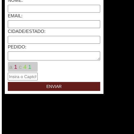
NOME:
EMAIL:
CIDADE/ESTADO:
PEDIDO:
a
1
c
4
1