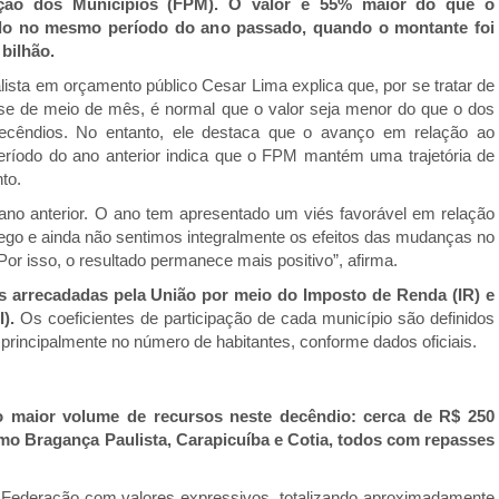
ação dos Municípios (FPM). O valor é 55% maior do que o
ido no mesmo período do ano passado, quando o montante foi
 bilhão.
lista em orçamento público Cesar Lima explica que, por se tratar de
e de meio de mês, é normal que o valor seja menor do que o dos
ecêndios. No entanto, ele destaca que o avanço em relação ao
íodo do ano anterior indica que o FPM mantém uma trajetória de
to.
no anterior. O ano tem apresentado um viés favorável em relação
go e ainda não sentimos integralmente os efeitos das mudanças no
or isso, o resultado permanece mais positivo”, afirma.
 arrecadadas pela União por meio do Imposto de Renda (IR) e
I).
Os coeficientes de participação de cada município são definidos
principalmente no número de habitantes, conforme dados oficiais.
o maior volume de recursos neste decêndio: cerca de R$ 250
mo Bragança Paulista, Carapicuíba e Cotia, todos com repasses
 Federação com valores expressivos, totalizando aproximadamente