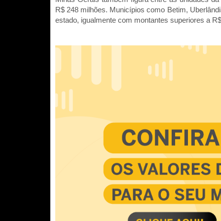
R$ 248 milhões. Municípios como Betim, Uberlândi
estado, igualmente com montantes superiores a R$